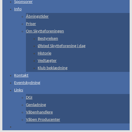
Sponsorer
Info
Åbningstider
Priser
Om Skytteforeningen
Bestyrelsen
Ølsted Skytteforening i dag
Historie
Vedtægter
Klub beklædning
Kontakt
Eventskydning
Links
DGI
Genladning
Våbenhandlere
Våben Producenter