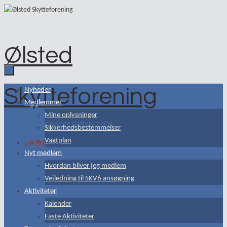
Skip
to
content
Ølsted
Skytteforening
Skip
Nyheder
to
Medlemmer
content
Mine oplysninger
- Danmarks hyggeligste skytteforening
Sikkerhedsbestemmelser
Vagtplan
Log ind
Nyt medlem
Hvordan bliver jeg medlem
Vejledning til SKV6 ansøgning
Aktiviteter
Kalender
Faste Aktiviteter