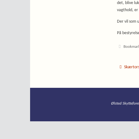
det, blive lu
vagthold, er 
Der vil som 
På bestyrels
Bookmar
Skærtor
Ølsted Skyttefor