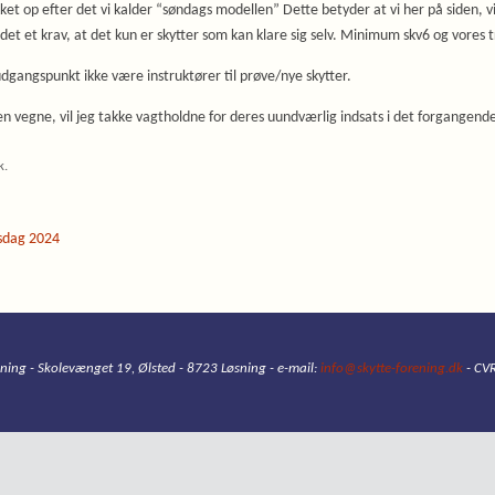
kket op efter det vi kalder “søndags modellen” Dette betyder at vi her på siden, v
det et krav, at det kun er skytter som kan klare sig selv. Minimum skv6 og vores t
udgangspunkt ikke være instruktører til prøve/nye skytter.
en vegne, vil jeg takke vagtholdne for deres uundværlig indsats i det forgangend
k
.
sdag 2024
ening - Skolevænget 19, Ølsted - 8723 Løsning - e-mail:
info@skytte-forening.dk
- CVR