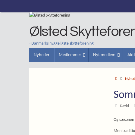
Skip
to
content
Ølsted Skyttefore
- Danmarks hyggeligste skytteforening
Skip
Nyheder
Medlemmer
Nyt medlem
Akti
to
content
Home
Nyhe
Somm
David
Og sæsonen 2
Men tradition