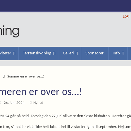
Log 
ning
viteter
Terrænskydning
Galleri
Sponsorer
Info
d
Sommeren er over os…!
eren er over os…!
26. juni 2024
Nyhed
3-24 går på held. Torsdag den 27 juni vil være den sidste klubaften. Herefter gå
 tror, så holder vi da ikke helt lukket ind til vi starter igen til september. Nej som 