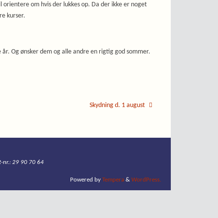
il orientere om hvis der lukkes op. Da der ikke er noget
re kurser.
e år. Og ønsker dem og alle andre en rigtig god sommer.
Skydning d. 1 august
-nr.: 29 90 70 64
Powered by
Tempera
&
WordPress.