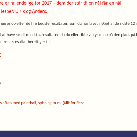
ne er nu endelige for 2017 – dem der står til en nål får en nål.
l Jesper, Ulrik og Anders.
 gøres op efter de fire bedste resultater, som du har lavet i løbet af de sidste 1
t at have skudt mindst 4 resultater, da du ellers ikke vil rykke op på den plads på l
emsnitsresultat berettiger til.
r
k
.
s aften med paintball, spisning m.m. (Klik for flere