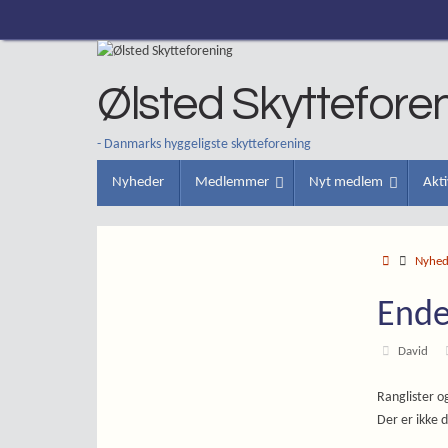
Skip
to
content
Ølsted Skyttefore
- Danmarks hyggeligste skytteforening
Skip
Nyheder
Medlemmer
Nyt medlem
Akti
to
content
Home
Nyhe
Ende
David
Ranglister o
Der er ikke 