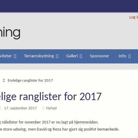
Log 
ning
viteter
Terrænskydning
Galleri
Sponsorer
Info
d
Endelige ranglister for 2017
lige ranglister for 2017
17. september 2017
Nyhed
g nålelister for novenber 2017 er nu lagt på hjemmesiden.
de store udsving, men David og Reza har gjort sig positivt bemærkede.