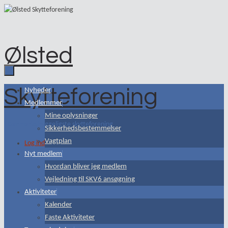
Skip
to
content
Ølsted
Skytteforening
Skip
Nyheder
to
Medlemmer
content
Mine oplysninger
- Danmarks hyggeligste skytteforening
Sikkerhedsbestemmelser
Vagtplan
Log ind
Nyt medlem
Hvordan bliver jeg medlem
Vejledning til SKV6 ansøgning
Aktiviteter
Kalender
Faste Aktiviteter