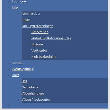
Sponsorer
Info
Åbningstider
Priser
Om Skytteforeningen
Bestyrelsen
Ølsted Skytteforening i dag
Historie
Vedtægter
Klub beklædning
Kontakt
Eventskydning
Links
DGI
Genladning
Våbenhandlere
Våben Producenter