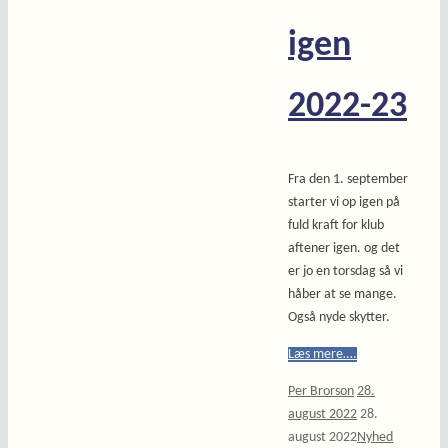
igen
2022-23
Fra den 1. september
starter vi op igen på
fuld kraft for klub
aftener igen. og det
er jo en torsdag så vi
håber at se mange.
Også nyde skytter.
Læs mere….
Per Brorson
28.
august 2022
28.
august 2022
Nyhed