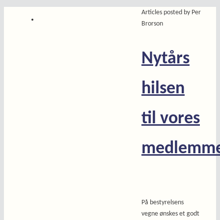
Home
Articles posted by Per
Brorson
Nytårs
hilsen
til vores
medlemm
På bestyrelsens
vegne ønskes et godt