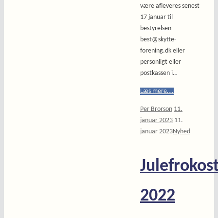
være afleveres senest
17 januar til
bestyrelsen
best@skytte-
forening.dk eller
personligt eller
postkassen i…
Læs mere….
Per Brorson
11.
januar 2023
11.
januar 2023
Nyhed
Julefrokos
2022