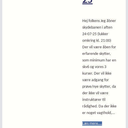
25
Hej folkens Jeg åbner
skydebanen i aften
24-07-25 (lukker
omkring kl. 21:00)
Der vil være åben for
erfarende skytter,
som minimum har en
skv6 og vores 3
kurser. Der vil ikke
være adgang for
prøve/nye skytter, da
der ikke vil være
instruktører til
rådighed. Da der ikke
er noget vagthold,…
Læs mere….