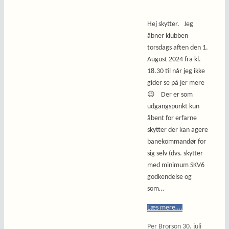
Hej skytter. Jeg
åbner klubben
torsdags aften den 1.
August 2024 fra kl.
18.30 til når jeg ikke
gider se på jer mere
😉 Der er som
udgangspunkt kun
åbent for erfarne
skytter der kan agere
banekommandør for
sig selv (dvs. skytter
med minimum SKV6
godkendelse og
som…
Læs mere….
Per Brorson
30. juli