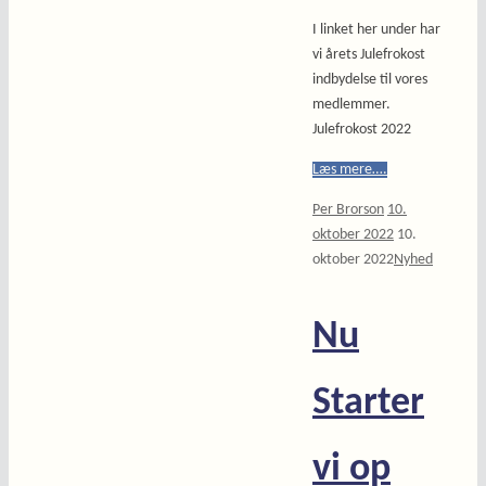
I linket her under har
vi årets Julefrokost
indbydelse til vores
medlemmer.
Julefrokost 2022
Læs mere….
Per Brorson
10.
oktober 2022
10.
oktober 2022
Nyhed
Nu
Starter
vi op