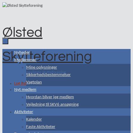
Skip
to
content
Ølsted
Skytteforening
Skip
Nyheder
to
Medlemmer
content
Mine oplysninger
- Danmarks hyggeligste skytteforening
Sikkerhedsbestemmelser
Vagtplan
Log ind
Nyt medlem
Hvordan bliver jeg medlem
Vejledning til SKV6 ansøgning
Aktiviteter
Kalender
Faste Aktiviteter