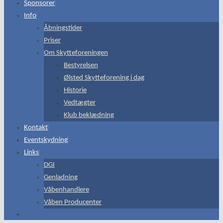
Sponsorer
Info
Åbningstider
Priser
Om Skytteforeningen
Bestyrelsen
Ølsted Skytteforening i dag
Historie
Vedtægter
Klub beklædning
Kontakt
Eventskydning
Links
DGI
Genladning
Våbenhandlere
Våben Producenter