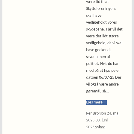
være tid til at
Skytteforeningens
skal have
vedligeholdt vores
skydebane. I år vil det
være det lidt større
vedligehold, da vi skal
have godkendt
skydebanen af
politiet. Hvis du har
mod på at hjælpe er
datoen 06/07-25 Der
vil også være andre
gøremål, så…
Læs mere….
Per Brorson
24. maj
2025
30. juni
2025
Nyhed