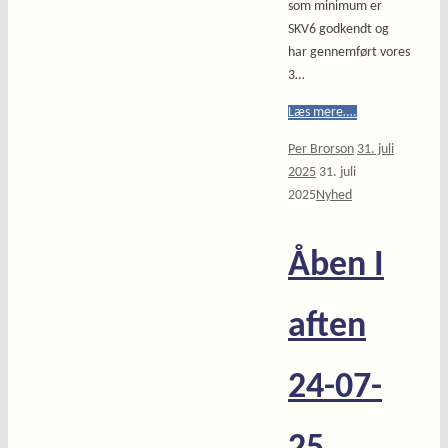
som minimum er
SKV6 godkendt og
har gennemført vores
3…
Læs mere….
Per Brorson
31. juli
2025
31. juli
2025
Nyhed
Åben I
aften
24-07-