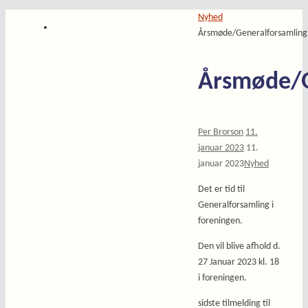
Home
Nyhed
Årsmøde/Generalforsamling
Årsmøde/G
Per Brorson
11.
januar 2023
11.
januar 2023
Nyhed
Det er tid til
Generalforsamling i
foreningen.
Den vil blive afhold d.
27 Januar 2023 kl. 18
i foreningen.
sidste tilmelding til