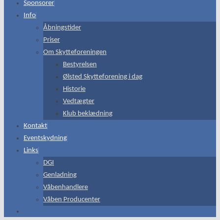
Sponsorer
Info
Åbningstider
Priser
Om Skytteforeningen
Bestyrelsen
Ølsted Skytteforening i dag
Historie
Vedtægter
Klub beklædning
Kontakt
Eventskydning
Links
DGI
Genladning
Våbenhandlere
Våben Producenter