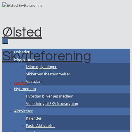
Skip
to
content
Ølsted
Skytteforening
Skip
Nyheder
to
Medlemmer
content
Mine oplysninger
- Danmarks hyggeligste skytteforening
Sikkerhedsbestemmelser
Vagtplan
Log ind
Nyt medlem
Hvordan bliver jeg medlem
Vejledning til SKV6 ansøgning
Aktiviteter
Kalender
Faste Aktiviteter